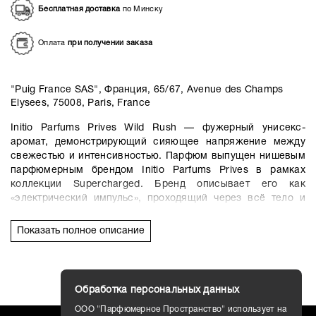
Бесплатная доставка
по Минску
Оплата
при получении заказа
"Puig France SAS", Франция, 65/67, Avenue des Champs
Elysees, 75008, Paris, France
Initio Parfums Prives Wild Rush — фужерный унисекс-
аромат, демонстрирующий сияющее напряжение между
свежестью и интенсивностью. Парфюм выпущен нишевым
парфюмерным брендом Initio Parfums Prives в рамках
коллекции Supercharged. Бренд описывает его как
«электрический импульс», проходящий через всё тело и
пробуждающий «первобытную энергию». Его назначение —
активация, фокус и уверенность. Аромат для ситуаций,
Показать полное описание
когда вам нужен «импульс уверенности» — важная
встреча, день, требующий максимальной концентрации,
или любой момент, когда нужно почувствовать прилив
энергии.
Обработка персональных данных
Главная инновация коллекции Supercharged, в рамках
ООО "Парфюмерное Пространство" использует на