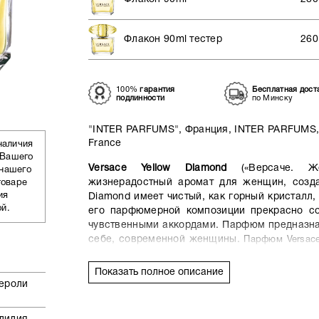
Флакон 90ml тестер
260
100%
гарантия
Бесплатная дост
подлинности
по Минску
"INTER PARFUMS", Франция, INTER PARFUMS, 
France
наличия
 Вашего
Versace Yellow Diamond
(«Версаче. Же
 нашего
жизнерадостный аромат для женщин, созда
товаре
ия
Diamond имеет чистый, как горный кристалл
ой.
его парфюмерной композиции прекрасно со
чувственными аккордами. Парфюм предназна
себе, современной женщины.
Парфюм Versace 
цветочных ароматов и подходит как для делов
Лучшее время для его использования – лето и вес
Показать полное описание
Нероли
Парфюмерная композиция этого аромата со
нероли, грушевого шербета, флердоранжа, ф