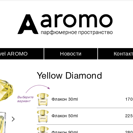
avel AROMO
Новости
Контак
Yellow Diamond
Выберите
Флакон 30ml
170
вариант
Флакон 50ml
225
Флакон 90ml
280