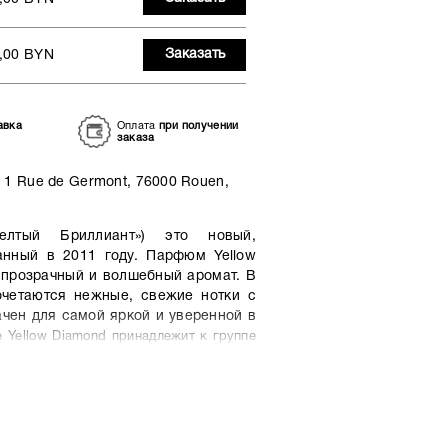
Заказать
,00 BYN
авка
Оплата
при получении
заказа
1 Rue de Germont, 76000 Rouen,
лтый Бриллиант») это новый,
нный в 2011 году. Парфюм Yellow
, прозрачный и волшебный аромат. В
четаются нежные, свежие нотки с
чен для самой яркой и уверенной в
Yellow Diamond принадлежит к группе
ых, так и для романтических встреч.
на.
стоит из нот лимона, бергамота,
резии, мимозы и водяной лилии.